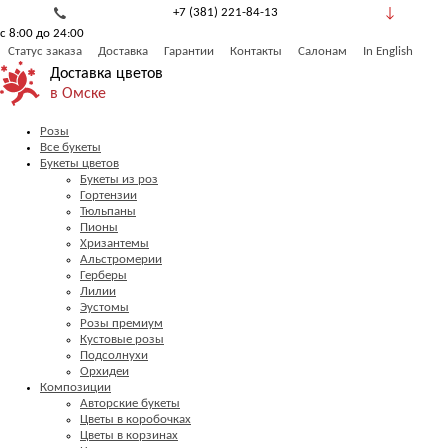
+7 (381) 221-84-13
с 8:00 до 24:00
8 (800) 777-53-82
Статус заказа
Доставка
Гарантии
Контакты
Салонам
In English
Обратный звонок
Доставка цветов
в Омске
Розы
Все букеты
Букеты цветов
Букеты из роз
Гортензии
Тюльпаны
Пионы
Хризантемы
Альстромерии
Герберы
Лилии
Эустомы
Розы премиум
Кустовые розы
Подсолнухи
Орхидеи
Композиции
Авторские букеты
Цветы в коробочках
Цветы в корзинах