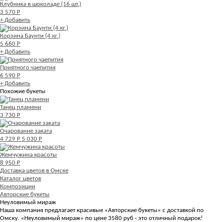
Клубника в шоколаде (16 шт.)
3 570 Р
+ Добавить
Корзина Баунти (4 кг.)
5 660 Р
+ Добавить
Приятного чаепития
6 590 Р
+ Добавить
Похожие букеты
Танец пламени
3 730 Р
Очарование заката
4 729 Р
5 030 Р
Жемчужина красоты
8 950 Р
Доставка цветов в Омске
Каталог цветов
Композиции
Авторские букеты
Неуловимый мираж
Наша компания предлагает красивые «Авторские букеты» с доставкой по
Омску. «Неуловимый мираж» по цене 3580 руб - это отличный подарок!