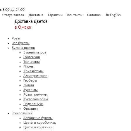
с 8:00 до 24:00
Статус заказа
Доставка
Гарантии
Контакты
Салонам
In English
Доставка цветов
в Омске
Розы
Все букеты
Букеты цветов
Букеты из роз
Гортензии
Тюльпаны
Пионы
Хризантемы
Альстромерии
Герберы
Лилии
Эустомы
Розы премиум
Кустовые розы
Подсолнухи
Орхидеи
Композиции
Авторские букеты
Цветы в коробочках
Цветы в корзинах