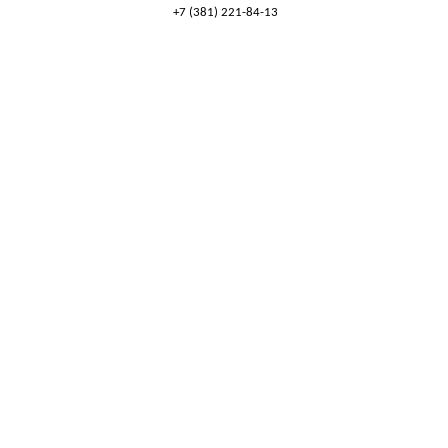
+7 (381) 221-84-13
8 (800) 777-53-82
Обратный звонок