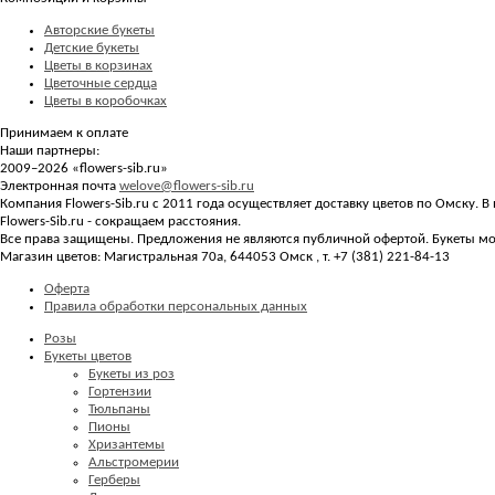
Авторские букеты
Детские букеты
Цветы в корзинах
Цветочные сердца
Цветы в коробочках
Принимаем к оплате
Наши партнеры:
2009–2026 «
flowers-sib.ru
»
Электронная почта
welove@flowers-sib.ru
Компания Flowers-Sib.ru с 2011 года осуществляет доставку цветов по Омску. 
Flowers-Sib.ru - сокращаем расстояния.
Все права защищены. Предложения не являются публичной офертой. Букеты мог
Магазин цветов:
Магистральная 70а
,
644053
Омск
, т.
+7 (381) 221-84-13
Оферта
Правила обработки персональных данных
Розы
Букеты цветов
Букеты из роз
Гортензии
Тюльпаны
Пионы
Хризантемы
Альстромерии
Герберы