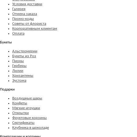
Условия доставки
Галерея
Отмена заказа
Промо-коды
Советы от флориста
Корпоративным клиентам
Оплата
Букеты
Альстромерии
Букеты из Роз
Пионы
Герберы
Лилии
Хризантемы
Эустома
Подарки
Воздушные шары
Конфеты
Мягкие игрушки
Открытки
Фруктовые корзины
Сертификаты
Клубника в шоколаде
Композиции и корзины