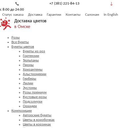
+7 (381) 221-84-13
с 8:00 до 24:00
8 (800) 777-53-82
Статус заказа
Доставка
Гарантии
Контакты
Салонам
In English
Обратный звонок
Доставка цветов
в Омске
Розы
Все букеты
Букеты цветов
Букеты из роз
Гортензии
Тюльпаны
Пионы
Хризантемы
Альстромерии
Герберы
Лилии
Эустомы
Розы премиум
Кустовые розы
Подсолнухи
Орхидеи
Композиции
Авторские букеты
Цветы в коробочках
Цветы в корзинах