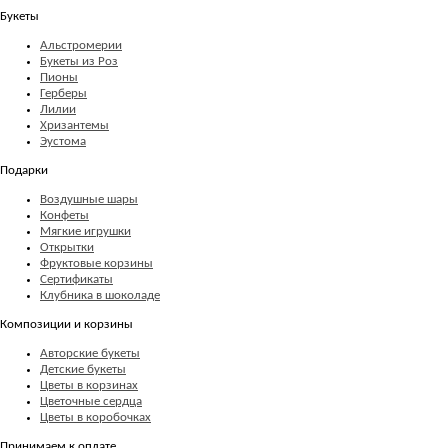
Букеты
Альстромерии
Букеты из Роз
Пионы
Герберы
Лилии
Хризантемы
Эустома
Подарки
Воздушные шары
Конфеты
Мягкие игрушки
Открытки
Фруктовые корзины
Сертификаты
Клубника в шоколаде
Композиции и корзины
Авторские букеты
Детские букеты
Цветы в корзинах
Цветочные сердца
Цветы в коробочках
Принимаем к оплате